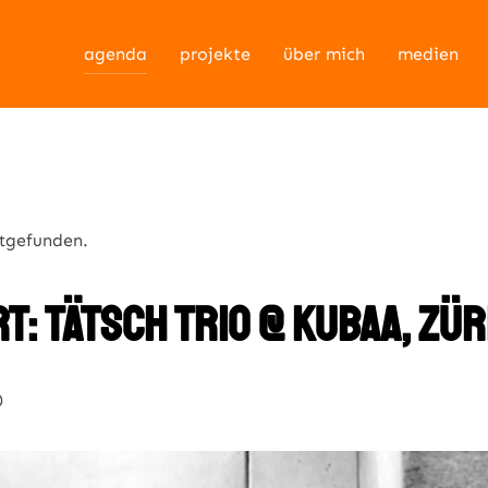
agenda
projekte
über mich
medien
ttgefunden.
t: tätsch trio @ kubaa, zür
0