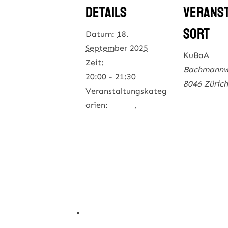
details
verans
sort
Datum:
18.
September 2025
KuBaA
Zeit:
Bachmannw
20:00 - 21:30
8046 Zürich
Veranstaltungskateg
Karte anze
orien:
jodeln
,
konzert
Veranstalt
Website an
abgesagt: kurs: jodelkurs bei zürich l