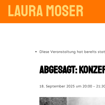
Zum
Inhalt
springen
« Alle Veranstaltungen
Diese Veranstaltung hat bereits sta
abgesagt: konzer
18. September 2025 um 20:00
-
21:3